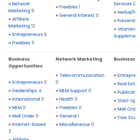
»
Network
Services
0
»
Freebies
1
Marketing
9
»
Herbal/Na
»
General Interest
0
»
Affiliate
»
Preventio
Marketing
12
»
Vitamins 
»
Entrepreneurs
6
Supplemen
»
Freebies
11
Business
Network Marketing
Business L
Opportunities
»
Telecommunication
»
Entrepren
»
Entrepreneurs
0
0
»
Real Estat
»
Dealerships
4
»
MLM Support
0
»
Publicatio
»
International
0
»
Health
0
»
Start-Ups
»
MLM
0
»
Freebies
0
»
Mail Order
»
Mail Order
0
»
General
1
»
Free Stuff
»
Internet-based
»
Miscellaneous
0
3
»
Affiliate